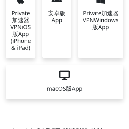
Private
安卓版
Private加速器
加速器
App
VPNWindows
VPNiOS
版App
版App
(iPhone
& iPad)
macOS版App