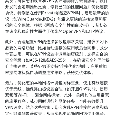
其次，确保您的设备和VPN客户端都保持最新版本。软件
开发商会定期推出更新，修复已知的性能问题并优化连接
协议。特别是在使用Private加速器VPN时，启用最新的协
议（如WireGuard或IKEv2）能带来更快的连接速度和更
强的安全保障。根据《网络安全与性能白皮书》，新协议
在速度和稳定性方面优于传统的OpenVPN和L2TP协议。
此外，合理配置VPN的连接参数也非常关键。建议关闭不
必要的网络功能，比如自动连接的应用或后台同步，减少
带宽占用。可以在VPN设置中调整加密级别，选择适合的
安全等级（如AES-128或AES-256），在确保安全的同时提
升连接速度。某些VPN还支持“连接优化”功能，启用后能
根据网络状况自动调整连接策略，获得更优体验。
最后，优化您的本地网络环境也同样重要。使用有线连接
优于无线，确保路由器设置合理（如开启QoS功能、使用
双频段Wi-Fi），避免网络拥堵。此外，关闭其他占用带宽
的应用程序，减少同时进行的网络任务，也能有效提升
VPN速度。结合这些措施，您会发现VPN连接的速度和稳
定性能得到显著改善，从而实现更流畅的网络使用体验。