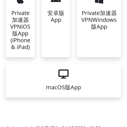
Private
安卓版
Private加速器
加速器
App
VPNWindows
VPNiOS
版App
版App
(iPhone
& iPad)
macOS版App